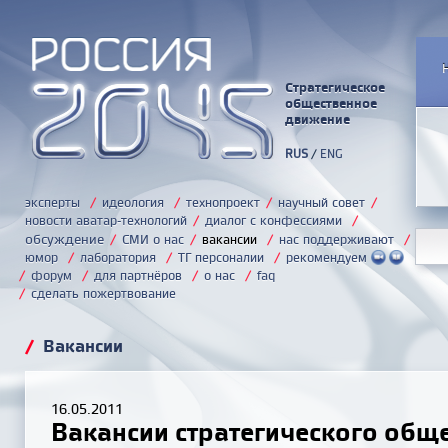
Стратегическое
общественное
движение
RUS
/
ENG
эксперты
/
идеология
/
технопроект
/
научный совет
/
новости аватар-технологий
/
диалог с конфессиями
/
обсуждение
/
СМИ о нас
/
вакансии
/
нас поддерживают
/
юмор
/
лаборатория
/
ТГ персоналии
/
рекомендуем
/
форум
/
для партнёров
/
о нас
/
faq
/
сделать пожертвование
/
Вакансии
16.05.2011
Вакансии стратегического общ