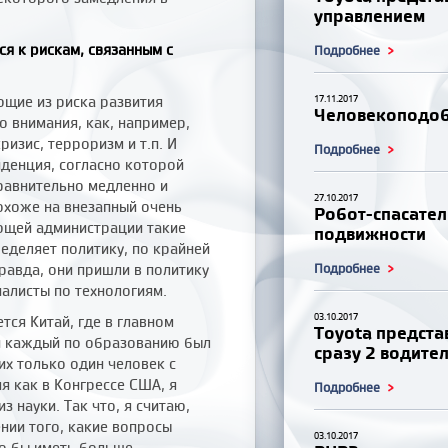
управлением
я к рискам, связанным с
Подробнее
ющие из риска развития
17.11.2017
Человекоподобн
о внимания, как, например,
изис, терроризм и т.п. И
Подробнее
нденция, согласно которой
равнительно медленно и
27.10.2017
похоже на внезапный очень
Робот-спасатель
ющей администрации такие
подвижности
ределяет политику, по крайней
правда, они пришли в политику
Подробнее
иалисты по технологиям.
03.10.2017
тся Китай, где в главном
Toyota предста
и каждый по образованию был
сразу 2 водите
них только один человек с
 как в Конгрессе США, я
Подробнее
з науки. Так что, я считаю,
нии того, какие вопросы
03.10.2017
ло бы иметь больше