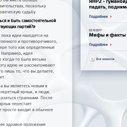
RHP2 - гуманои
вительствах, поскольку
падать, подним
овеческую судьбу.
Подробнее
ься и быть самостоятельной
ствующих партий?»
02.10.2017
Мифы и факты о
 пока идеи находятся на
еленного и противоречивого,
Подробнее
мере того как определенные
. Например, идея
 когда-то была весьма
Все новости
с эту идею не рассматривают
го лишь то, что вы делаете,
нет.
ка вы являетесь новым в
конкретный ярлык, и люди,
азаться странными. После
ярлык перестает
е просто входит в обычное
олее здравое положение