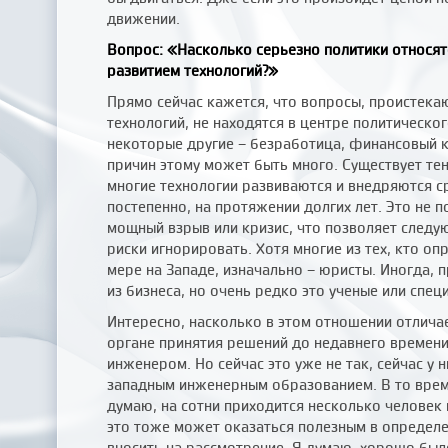
движении.
Вопрос: «Насколько серьезно политики относятс
развитием технологий?»
Прямо сейчас кажется, что вопросы, проистека
технологий, не находятся в центре политическог
некоторые другие – безработица, финансовый кр
причин этому может быть много. Существует те
многие технологии развиваются и внедряются с
постепенно, на протяжении долгих лет. Это не 
мощный взрыв или кризис, что позволяет следу
риски игнорировать. Хотя многие из тех, кто оп
мере на Западе, изначально – юристы. Иногда, 
из бизнеса, но очень редко это ученые или спец
Интересно, насколько в этом отношении отличае
органе принятия решений до недавнего времен
инженером. Но сейчас это уже не так, сейчас у 
западным инженерным образованием. В то время
думаю, на сотни приходится несколько человек и
это тоже может оказаться полезным в определе
вносить на рассмотрение. Я думаю, хорошо бы