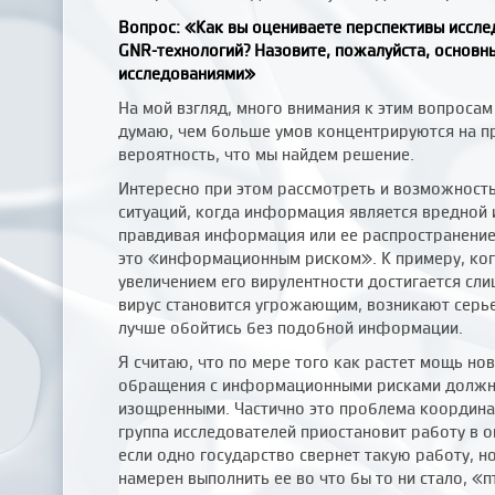
Вопрос: «Как вы оцениваете перспективы иссле
GNR-технологий? Назовите, пожалуйста, основны
исследованиями»
На мой взгляд, много внимания к этим вопросам
думаю, чем больше умов концентрируются на п
вероятность, что мы найдем решение.
Интересно при этом рассмотреть и возможность
ситуаций, когда информация является вредной 
правдивая информация или ее распространение 
это «информационным риском». К примеру, ког
увеличением его вирулентности достигается сли
вирус становится угрожающим, возникают серье
лучше обойтись без подобной информации.
Я считаю, что по мере того как растет мощь но
обращения с информационными рисками должны
изощренными. Частично это проблема координа
группа исследователей приостановит работу в 
если одно государство свернет такую работу, н
намерен выполнить ее во что бы то ни стало, «