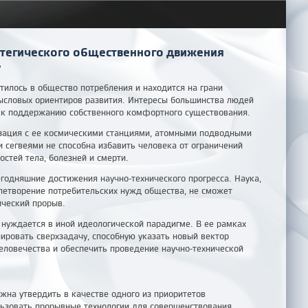
тегического общественного движения
»
тилось в общество потребления и находится на грани
ысловых ориентиров развития. Интересы большинства людей
 к поддержанию собственного комфортного существования.
зация с ее космическими станциями, атомными подводными
 сегвеями не способна избавить человека от ограничений
стей тела, болезней и смерти.
егодняшние достижения научно-технического прогресса. Наука,
етворение потребительских нужд общества, не сможет
ический прорыв.
 нуждается в иной идеологической парадигме. В ее рамках
ровать сверхзадачу, способную указать новый вектор
человечества и обеспечить проведение научно-технической
жна утвердить в качестве одного из приоритетов
ьзовать прорывные технологии для совершенствования