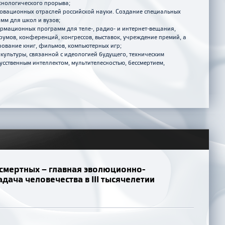
хнологического прорыва;
вационных отраслей российской науки. Создание специальных
мм для школ и вузов;
мационных программ для теле-, радио- и интернет-вещания,
умов, конференций, конгрессов, выставок, учреждение премий, а
ование книг, фильмов, компьютерных игр;
ультуры, связанной с идеологией будущего, техническим
кусственным интеллектом, мультителесностью, бессмертием,
ссмертных – главная эволюционно-
дача человечества в III тысячелетии