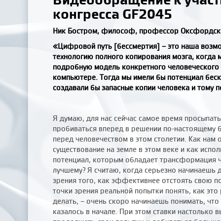
конгресса GF2045
Ник Бостром, философ, профессор Оксфордско
«
Цифровой путь [бессмертия] – это наша возм
технологию полного копирования мозга, когда 
подробную модель конкретного человеческого м
компьютере. Тогда мы имели бы потенциал беск
создавали бы запасные копии человека и тому 
Я думаю, для нас сейчас самое время просыпать
пробиваться вперед в решении по-настоящему 
перед человечеством в этом столетии. Как нам 
существование на земле в этом веке и как испо
потенциал, которым обладает трансформация ч
лучшему? Я считаю, когда серьезно начинаешь ду
зрения того, как эффективнее отстоять свою по
точки зрения реальной попытки понять, как это 
делать, – очень скоро начинаешь понимать, что
казалось в начале. При этом ставки настолько 