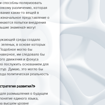
ки способны поляризовать
онкому различению, которая
вания каких-то вещей в
 изначальное представление о
чинаются попытки внедрения
ольшие знамена» могут
ружающей среды создало
и зеленых, в основе которых
 Подобное могло бы
 наверное, им следовало бы
ного движения и фокуса
гло послужить основанием для
тур. Думаю, это могло бы
рода политическая реальность
стратегия развития?»
ы для размышления о будущем
понятие единого языка,
на высшем уровне