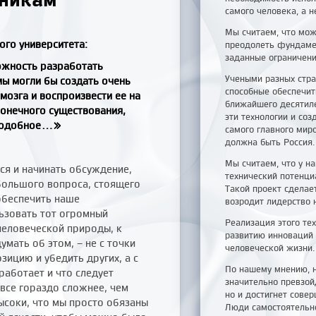
самого человека, а н
Мы считаем, что мож
го университета:
преодолеть фундаме
заданные ограничени
ожность разработать
Учеными разных стра
мы могли бы создать очень
способные обеспечит
озга и воспроизвести ее на
ближайшего десятиле
онечного существования,
эти технологии и со
подобное...
»
самого главного мир
должна быть Россия.
Мы считаем, что у н
ся и начинать обсуждение,
технический потенци
большого вопроса, стоящего
Такой проект сделае
обеспечить наше
возродит лидерство 
льзовать тот огромный
Реализация этого те
еловеческой природы, к
развитию инноваций
мать об этом, – не с точки
человеческой жизни.
зицию и убедить других, а с
По нашему мнению, н
работает и что следует
значительно превзо
 все гораздо сложнее, чем
но и достигнет сове
высоки, что мы просто обязаны
Люди самостоятельно