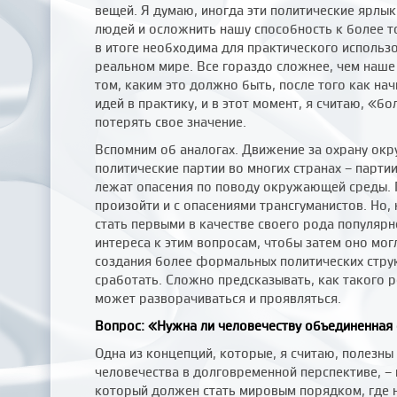
вещей. Я думаю, иногда эти политические ярлы
людей и осложнить нашу способность к более т
в итоге необходима для практического использо
реальном мире. Все гораздо сложнее, чем наше
том, каким это должно быть, после того как на
идей в практику, и в этот момент, я считаю, «б
потерять свое значение.
Вспомним об аналогах. Движение за охрану ок
политические партии во многих странах – парти
лежат опасения по поводу окружающей среды.
произойти и с опасениями трансгуманистов. Но,
стать первыми в качестве своего рода популяр
интереса к этим вопросам, чтобы затем оно мо
создания более формальных политических струк
сработать. Сложно предсказывать, как такого 
может разворачиваться и проявляться.
Вопрос: «Нужна ли человечеству объединенная 
Одна из концепций, которые, я считаю, полезн
человечества в долговременной перспективе, – 
который должен стать мировым порядком, где 