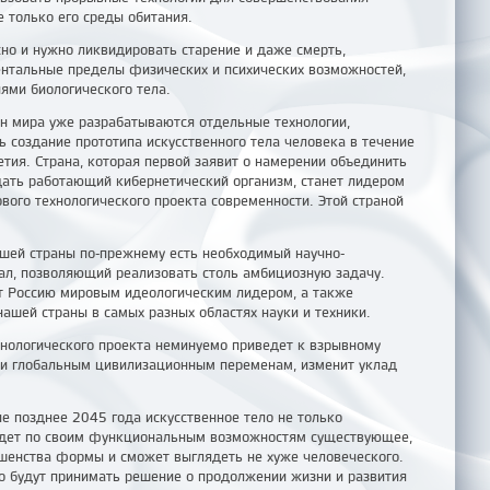
е только его среды обитания.
но и нужно ликвидировать старение и даже смерть,
нтальные пределы физических и психических возможностей,
ями биологического тела.
н мира уже разрабатываются отдельные технологии,
ь создание прототипа искусственного тела человека в течение
тия. Страна, которая первой заявит о намерении объединить
здать работающий кибернетический организм, станет лидером
ового технологического проекта современности. Этой страной
ашей страны по-прежнему есть необходимый научно-
ал, позволяющий реализовать столь амбициозную задачу.
т Россию мировым идеологическим лидером, а также
нашей страны в самых разных областях науки и техники.
хнологического проекта неминуемо приведет к взрывному
 и глобальным цивилизационным переменам, изменит уклад
е позднее 2045 года искусственное тело не только
йдет по своим функциональным возможностям существующее,
ршенства формы и сможет выглядеть не хуже человеческого.
 будут принимать решение о продолжении жизни и развития