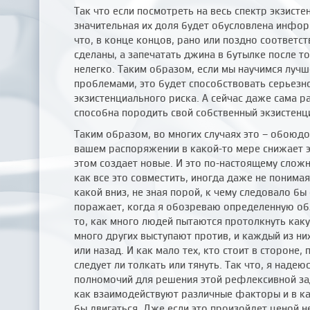
Так что если посмотреть на весь спектр экзисте
значительная их доля будет обусловлена инфор
что, в конце концов, рано или поздно соответс
сделаны, а запечатать джина в бутылке после то
нелегко. Таким образом, если мы научимся луч
проблемами, это будет способствовать серьез
экзистенциального риска. А сейчас даже сама р
способна породить свой собственный экзистенц
Таким образом, во многих случаях это – обоюдо
вашем распоряжении в какой-то мере снижает э
этом создает новые. И это по-настоящему сложн
как все это совместить, иногда даже не понимая,
какой вниз, не зная порой, к чему следовало бы
поражает, когда я обозреваю определенную обл
то, как много людей пытаются протолкнуть как
много других выступают против, и каждый из ни
или назад. И как мало тех, кто стоит в стороне,
следует ли толкать или тянуть. Так что, я наде
полномочий для решения этой рефлексивной зад
как взаимодействуют различные факторы и в к
бы двигаться. Дже если это произойдет ценой 