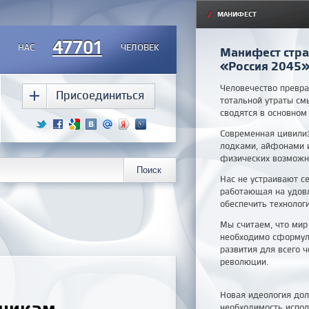
/
МАНИФЕСТ
47701
НАС
ЧЕЛОВЕК
Манифест стра
«Россия 2045
Человечество
превра
Присоединиться
тотальной утраты см
сводятся в основном
Современная цивили
лодками, айфонами и
физических возможно
Нас не устраивают с
работающая на удовл
обеспечить технолог
Мы считаем, что мир
необходимо сформули
развития для всего 
революции.
Новая идеология дол
тникам
необходимость испол