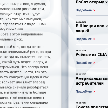
Робот открыл х
нциальных рисков, я думаю,
мационными рисками: тем,
Подробнее
твующие открытия будут
го, как тот был выпущен,
27.02.2018
ше справляться с подобными
В Швеции попы
ному снижению
людей
абота в этом направлении
иальный риск.
Подробнее
острый меч, когда нечто в
26.02.2018
кзистенциальный риск, но при
Учёные из США 
о, когда вы пытаетесь понять,
 какой путь ведет наверх, а
Подробнее
 стремиться. Что всегда меня
асть деятельности, так это
27.11.2017
ую-то конкретную идею и как
Американцы за
х толкает или тянет вперед
истребителей
 пытаясь сначала разобраться,
Подробнее
юсь, мы получим чуть больше
ачи, этой попытки понять,
аком направлении следовало
21.11.2017
Toyota предста
некоторого замедления в