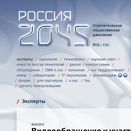
Стратегическое
общественное
движение
RUS
/
ENG
эксперты
/
идеология
/
технопроект
/
научный совет
/
новости аватар-технологий
/
диалог с конфессиями
/
обсуждение
/
СМИ о нас
/
вакансии
/
нас поддерживают
/
юмор
/
лаборатория
/
ТГ персоналии
/
рекомендуем
/
форум
/
для партнёров
/
о нас
/
faq
/
сделать пожертвование
/
Эксперты
30.03.2012
Видеообращение к учас