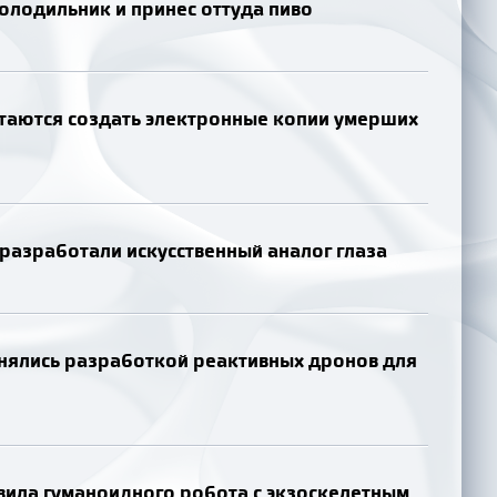
олодильник и принес оттуда пиво
таются создать электронные копии умерших
разработали искусственный аналог глаза
нялись разработкой реактивных дронов для
вила гуманоидного робота с экзоскелетным