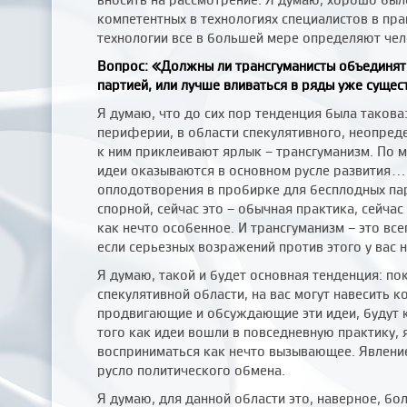
компетентных в технологиях специалистов в пра
технологии все в большей мере определяют чел
Вопрос: «Должны ли трансгуманисты объединят
партией, или лучше вливаться в ряды уже суще
Я думаю, что до сих пор тенденция была такова:
периферии, в области спекулятивного, неопред
к ним приклеивают ярлык – трансгуманизм. По 
идеи оказываются в основном русле развития..
оплодотворения в пробирке для бесплодных пар
спорной, сейчас это – обычная практика, сейча
как нечто особенное. И трансгуманизм – это все
если серьезных возражений против этого у вас 
Я думаю, такой и будет основная тенденция: по
спекулятивной области, на вас могут навесить 
продвигающие и обсуждающие эти идеи, будут к
того как идеи вошли в повседневную практику, 
восприниматься как нечто вызывающее. Явлени
русло политического обмена.
Я думаю, для данной области это, наверное, б