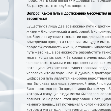
продолжать свои попытки и добиваться больше
бы распутать этот клубок вопросов.
Вопрос: Какой путь к достижению бессмертия в
вероятным?
Существуют лишь два возможных пути к достиж
жизни – биологический и цифровой. Биологическ
изобретены лучшие технологии продления жизни
замедления процесса старения, мы будем иметь
продолжительность жизни, оставаясь биологи
путь – это наша возможность разработать техн
мозга, когда мы могли бы создать очень подро
человеческого мозга и воспроизвести ее на ко
потенциал бесконечного существования, создав
человека и тому подобное. Я думаю, в долговр
цифровой путь является наиболее вероятным из
мог бы оказаться лишь временной мерой при ус
биогеронтологии. Он предоставил бы нам чуть 
которым живущие люди могли бы воспользовать
полностью не разовьется цифровой. Потенциал
намного превышает потенциал биологического 
которым мы сегодня пользуемся для самореали