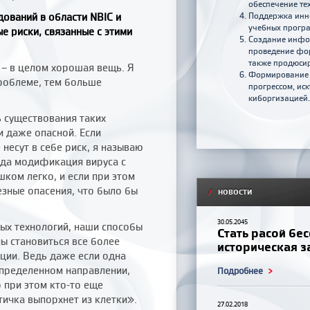
обеспечение те
дований в области NBIC и
Поддержка инно
учебных програ
е риски, связанные с этими
Создание инфор
проведение фор
также продюсир
 – в целом хорошая вещь. Я
Формирование к
роблеме, тем больше
прогрессом, ис
киборгизацией.
 существования таких
и даже опасной. Если
несут в себе риск, я называю
да модификация вируса с
шком легко, и если при этом
зные опасения, что было бы
/
НОВОСТИ
30.05.2045
вых технологий, наши способы
Стать расой бе
 становиться все более
историческая за
ции. Ведь даже если одна
определенном направлении,
Подробнее
о при этом кто-то еще
птичка выпорхнет из клетки».
27.02.2018