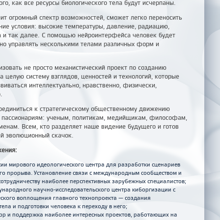
ого, как все ресурсы биологического тела будут исчерпаны.
ит огромный спектр возможностей, сможет легко переносить
ие условия: высокие температуры, давление, радиацию,
а и так далее. С помощью нейроинтерфейса человек будет
но управлять несколькими телами различных форм и
зовать не просто механистический проект по созданию
 а целую систему взглядов, ценностей и технологий, которые
звиваться интеллектуально, нравственно, физически,
.
оединиться к стратегическому общественному движению
 пассионариям: ученым, политикам, медийщикам, философам,
менам.
Всем, кто разделяет наше видение будущего и готов
й эволюционный скачок.
жения:
сии мирового идеологического центра для разработки сценариев
го прорыва. Установление связи с международным сообществом и
сотрудничеству наиболее перспективных зарубежных специалистов;
народного научно-исследовательского центра киборгизации с
ского воплощения главного технопроекта — создания
тела и подготовки человека к переходу в него;
ор и поддержка наиболее интересных проектов, работающих на