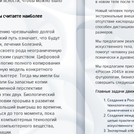
й ясности, чтобы можно было
в новом теле после т
Новый человек получ
ы считаете наиболее
экстремальные внешн
отсутствие кислород
способен дистанцион
ению чрезвычайно долгой
размеров.
ий путь означает, что будут
Мы предлагаем реали
, лечения болезней,
искусственного тела,
 своего рода неограниченную
помогут человеку ра
ческим существом. Цифровой
психически и духовно
ологию полного копирования
Мы предлагаем прис
бную модель конкретного
«Россия 2045» всем
мпьютере. Тогда мы имели бы
футурологам, бизнес
али бы запасные копии
совершить следующи
еменной перспективе
Главные задачи дви
 этих двух. Биологический
ловии прорыва в развитии
Создание в Рос
технологическо
больший выигрыш во времени,
привлечение к 
ся до того момента, пока
Создание между
 компьютерных технологий
целью практиче
компьютерного вещества,
искусственного 
Экспертный отб
зации.