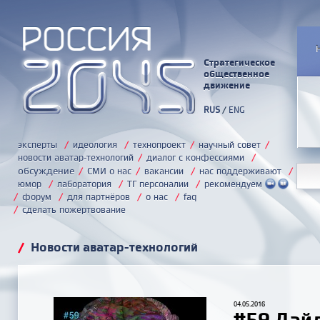
Стратегическое
общественное
движение
RUS
/
ENG
эксперты
/
идеология
/
технопроект
/
научный совет
/
новости аватар-технологий
/
диалог с конфессиями
/
обсуждение
/
СМИ о нас
/
вакансии
/
нас поддерживают
/
юмор
/
лаборатория
/
ТГ персоналии
/
рекомендуем
/
форум
/
для партнёров
/
о нас
/
faq
/
сделать пожертвование
/
Новости аватар-технологий
04.05.2016
#59 Дай