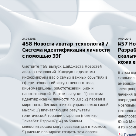
24.04.2016
19.04.2016
#58 Новости аватар-технологий /
#57 Но
Система идентификации личности
Разраб
с помощью ЭЭГ
скальп
кожа e
Смотрите #58 выпуск Дайджеста Новостей
аватар-технологий. Каждую неделю мы
В этом вы
информируем вас о самых важных событиях в
скальпель
сфере технологий искусственного тела,
американ
кибермедицины, робототехники, био- и
электрон
нанотехнологий. В этом выпуске: 1) система
лечения п
идентификации личности по ЭЭГ; 2) первая в
очередной
мире гонка беспилотников, управляемых силой
мозговым 
мысли; 3) впечатляющие результаты
технологи
генетической терапии старения (помните
нанопров
Элизабет Пэрриш?); 4) эмбрионы
Юрий Мил
млекопитающих могут развиваться в космосе;
и их косм
5) ученые планируют создать технологии
Подро