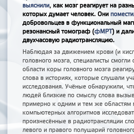
выяснили
, как мозг реагирует на разн
которых думает человек. Они
помести
добровольцев в функциональный маг
резонансный томограф (
фМРТ
) и дал
двухчасовую радиотрансляцию.
Наблюдая за движением крови (и кисл
головного мозга, специалисты смогли 
области коры головного мозга реагиру
слова в историях, которые слушали уч
исследования. Учёные обнаружили, чт
людей близкие по смыслу слова вызы
примерно к одним и тем же областям
компьютерных алгоритмов исследоват
произнесённые в радиотрансляции сл
левого и правого полушарий головног