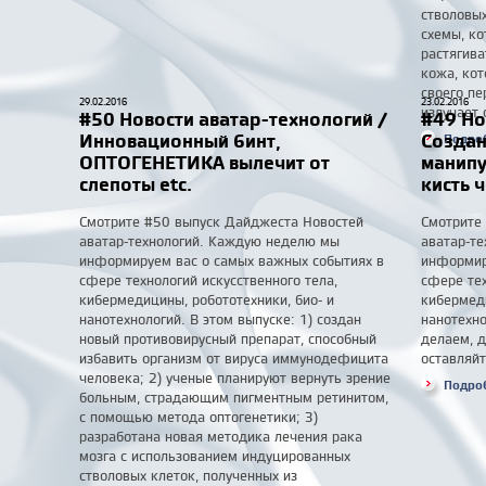
стволовых
схемы, ко
растягива
кожа, кот
своего п
29.02.2016
23.02.2016
излучает 
#50 Новости аватар-технологий /
#49 Но
Инновационный бинт,
Создан
Подро
ОПТОГЕНЕТИКА вылечит от
манипу
слепоты etc.
кисть 
Смотрите #50 выпуск Дайджеста Новостей
Смотрите
аватар-технологий. Каждую неделю мы
аватар-т
информируем вас о самых важных событиях в
информир
сфере технологий искусственного тела,
сфере тех
кибермедицины, робототехники, био- и
кибермеди
нанотехнологий. В этом выпуске: 1) создан
нанотехно
новый противовирусный препарат, способный
делаем, д
избавить организм от вируса иммунодефицита
оставляй
человека; 2) ученые планируют вернуть зрение
Подро
больным, страдающим пигментным ретинитом,
с помощью метода оптогенетики; 3)
разработана новая методика лечения рака
мозга с использованием индуцированных
стволовых клеток, полученных из