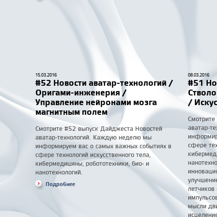
15.03.2016
08.03.2016
#52 Новости аватар-технологий /
#51 Но
Оригами-инженерия /
Стволо
Управление нейронами мозга
/ Иску
магнитным полем
Смотрите
аватар-т
Смотрите #52 выпуск Дайджеста Новостей
информир
аватар-технологий. Каждую неделю мы
сфере тех
информируем вас о самых важных событиях в
кибермеди
сфере технологий искусственного тела,
нанотехно
кибермедицины, робототехники, био- и
инноваци
нанотехнологий.
улучшени
Подробнее
летчиков
импульсов
мысли дв
исцелени