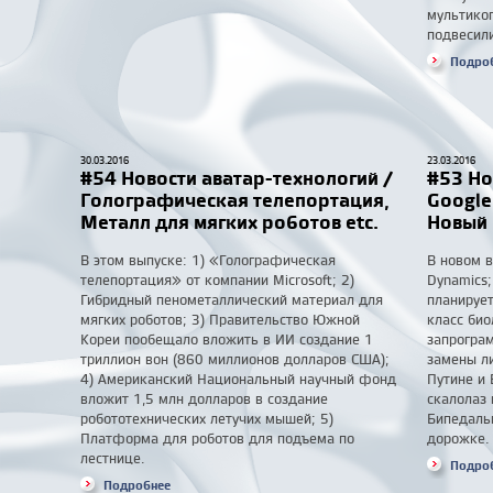
мультико
подвесил
Подро
30.03.2016
23.03.2016
#54 Новости аватар-технологий /
#53 Но
Голографическая телепортация,
Google
Металл для мягких роботов etc.
Новый 
В этом выпуске: 1) «Голографическая
В новом в
телепортация» от компании Microsoft; 2)
Dynamics;
Гибридный пенометаллический материал для
планирует
мягких роботов; 3) Правительство Южной
класс био
Кореи пообещало вложить в ИИ создание 1
запрограм
триллион вон (860 миллионов долларов США);
замены л
4) Американский Национальный научный фонд
Путине и 
вложит 1,5 млн долларов в создание
скалолаз 
робототехнических летучих мышей; 5)
Бипедальн
Платформа для роботов для подъема по
дорожке.
лестнице.
Подро
Подробнее