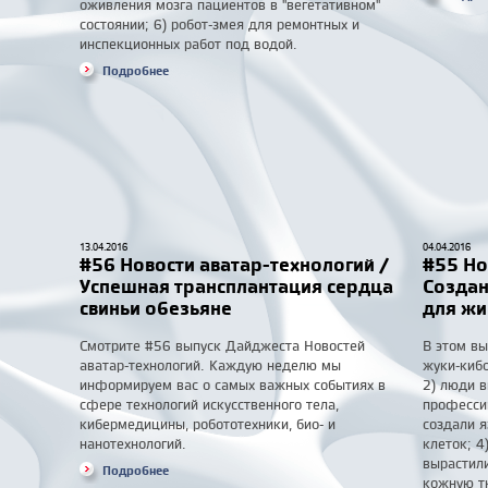
оживления мозга пациентов в "вегетативном"
состоянии; 6) робот-змея для ремонтных и
инспекционных работ под водой.
Подробнее
13.04.2016
04.04.2016
#56 Новости аватар-технологий /
#55 Но
Успешная трансплантация сердца
Создан
свиньи обезьяне
для жи
Смотрите #56 выпуск Дайджеста Новостей
В этом вы
аватар-технологий. Каждую неделю мы
жуки-киб
информируем вас о самых важных событиях в
2) люди в
сфере технологий искусственного тела,
професси
кибермедицины, робототехники, био- и
создали 
нанотехнологий.
клеток; 4
вырастил
Подробнее
кожную т