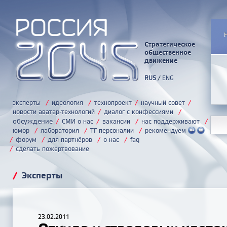
Стратегическое
общественное
движение
RUS
/
ENG
эксперты
/
идеология
/
технопроект
/
научный совет
/
новости аватар-технологий
/
диалог с конфессиями
/
обсуждение
/
СМИ о нас
/
вакансии
/
нас поддерживают
/
юмор
/
лаборатория
/
ТГ персоналии
/
рекомендуем
/
форум
/
для партнёров
/
о нас
/
faq
/
сделать пожертвование
/
Эксперты
23.02.2011