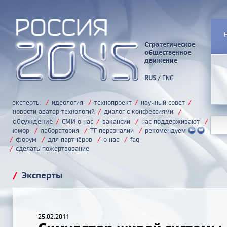
Стратегическое
общественное
движение
RUS
/
ENG
эксперты
/
идеология
/
технопроект
/
научный совет
/
новости аватар-технологий
/
диалог с конфессиями
/
обсуждение
/
СМИ о нас
/
вакансии
/
нас поддерживают
/
юмор
/
лаборатория
/
ТГ персоналии
/
рекомендуем
/
форум
/
для партнёров
/
о нас
/
faq
/
сделать пожертвование
/
Эксперты
25.02.2011