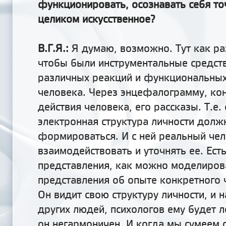
функционировать, осознавать себя то
целиком искусственное?
В.Г.Я.:
Я думаю, возможно. Тут как ра
чтобы были инструментальные средств
различных реакций и функциональных
человека. Через энцефалограмму, кон
действия человека, его рассказы. Т.е
электронная структура личности долж
формироваться. И с ней реальный че
взаимодействовать и уточнять
ее
. Ест
представления, как можно моделиров
представления об опыте конкретного 
Он видит свою структуру личности, и 
других людей, психологов ему будет л
он негармоничен. И когда мы сумеем 