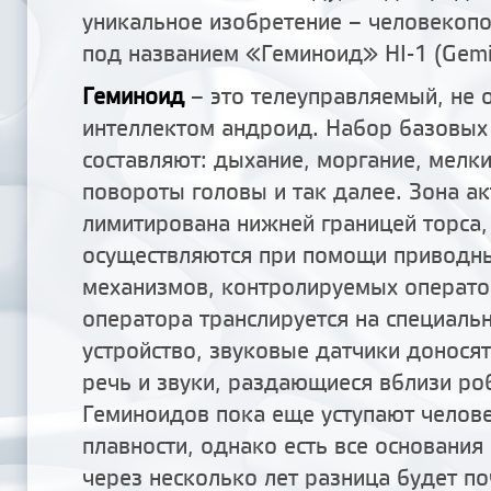
уникальное изобретение – человекоп
под названием «Геминоид» HI-1 (Gemi
Геминоид
– это телеуправляемый, не
интеллектом андроид. Набор базовы
составляют: дыхание, моргание, мелк
повороты головы и так далее. Зона ак
лимитирована нижней границей торса
осуществляются при помощи приводны
механизмов, контролируемых операто
оператора транслируется на специал
устройство, звуковые датчики донося
речь и звуки, раздающиеся вблизи ро
Геминоидов пока еще уступают челов
плавности, однако есть все основания 
через несколько лет разница будет по