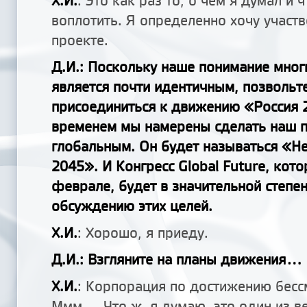
Х.И.
: Это как раз то, о чем я думал и 
воплотить. Я определенно хочу участ
проекте.
Д.И.: Поскольку наше понимание мног
является почти идентичным, позвольте
присоединиться к движению «Россия 
временем мы намерены сделать наш 
глобальным. Он будет называться «Н
2045». И Конгресс Global Future, кот
феврале, будет в значительной степе
обсуждению этих целей.
Х.И.
: Хорошо, я приеду.
Д.И.: Взгляните на планы движения...
Х.И.
: Корпорация по достижению бессм
Ммм... Что ж, я думаю, это один из в