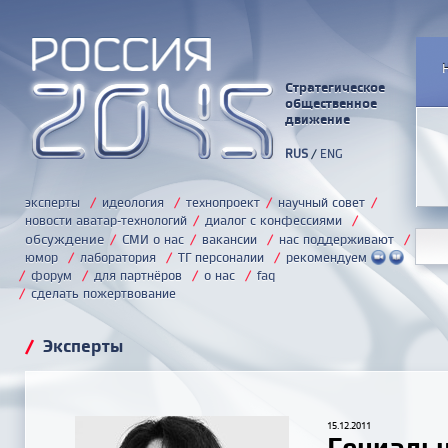
Стратегическое
общественное
движение
RUS
/
ENG
эксперты
/
идеология
/
технопроект
/
научный совет
/
новости аватар-технологий
/
диалог с конфессиями
/
обсуждение
/
СМИ о нас
/
вакансии
/
нас поддерживают
/
юмор
/
лаборатория
/
ТГ персоналии
/
рекомендуем
/
форум
/
для партнёров
/
о нас
/
faq
/
сделать пожертвование
/
Эксперты
15.12.2011
Гениаль