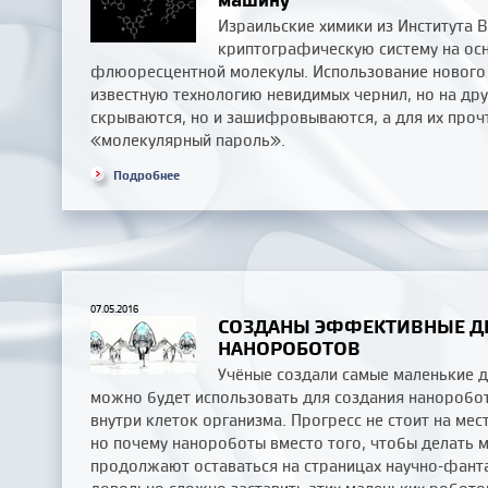
Израильские химики из Института 
криптографическую систему на ос
флюоресцентной молекулы. Использование нового
известную технологию невидимых чернил, но на др
скрываются, но и зашифровываются, а для их проч
«молекулярный пароль».
Подробнее
07.05.2016
СОЗДАНЫ ЭФФЕКТИВНЫЕ Д
НАНОРОБОТОВ
Учёные создали самые маленькие д
можно будет использовать для создания наноробо
внутри клеток организма. Прогресс не стоит на ме
но почему нанороботы вместо того, чтобы делать м
продолжают оставаться на страницах научно-фанта