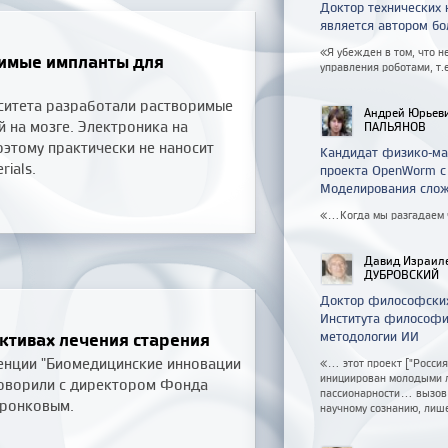
Доктор технических 
является автором бо
«Я убежден в том, что н
римые импланты для
управления роботами, т.
рситета разработали растворимые
Андрей Юрьев
 на мозге. Электроника на
ПАЛЬЯНОВ
оэтому практически не наносит
Кандидат физико-ма
ials.
проекта OpenWorm с 
Моделирования слож
«...Когда мы разгадаем
Давид Израил
ДУБРОВСКИЙ
Доктор философских
Института философи
ктивах лечения старения
методологии ИИ
нции "Биомедицинские инновации
«... этот проект ["Росс
инициирован молодыми л
говорили с директором Фонда
пассионарности... вызо
оронковым.
научному сознанию, лиш