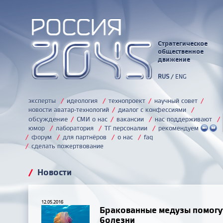
Стратегическое
общественное
движение
RUS
/
ENG
эксперты
/
идеология
/
технопроект
/
научный совет
/
новости аватар-технологий
/
диалог с конфессиями
/
обсуждение
/
СМИ о нас
/
вакансии
/
нас поддерживают
/
юмор
/
лаборатория
/
ТГ персоналии
/
рекомендуем
/
форум
/
для партнёров
/
о нас
/
faq
/
сделать пожертвование
/
Новости
12.05.2016
Бракованные медузы помогу
болезни