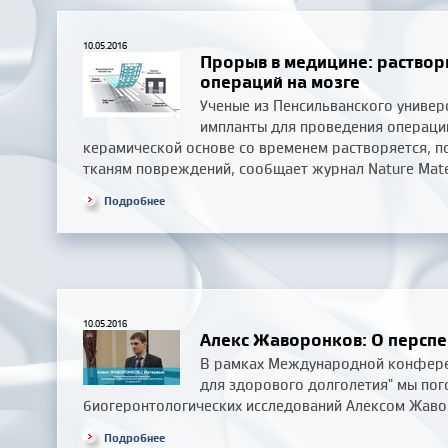
10.05.2016
Прорыв в медицине: раство
операций на мозге
Ученые из Пенсильванского униве
импланты для проведения операций
керамической основе со временем растворяется, п
тканям повреждений, сообщает журнал Nature Mater
Подробнее
10.05.2016
Алекс Жаворонков: О перспе
В рамках Международной конфере
для здорового долголетия" мы по
биогеронтологических исследований Алексом Жав
Подробнее