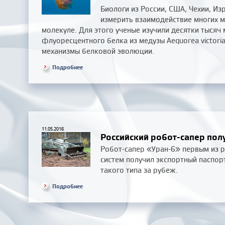
Биологи из России, США, Чехии, Из
измерить взаимодействие многих м
молекуле. Для этого ученые изучили десятки тысяч
флуоресцентного белка из медузы Aequorea victoria
механизмы белковой эволюции.
Подробнее
11.05.2016
Российский робот-сапер пол
Робот-сапер «Уран-6» первым из 
систем получил экспортный паспор
такого типа за рубеж.
Подробнее