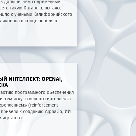
аз дольше, чем современные
таете такую батарею, пытаясь
зошло с учеными Калифорнийского
ликована в конце апреля в
Й ИНТЕЛЛЕКТ: OPENAI,
СКА
 партию программного обеспечения
систем искусственного интеллекта
креплением» (reinforcement
е привели к созданию AlphaGo, ИИ
игры в го.