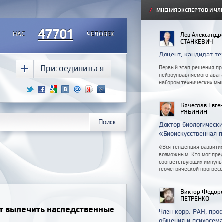
/
МНЕНИЯ ЭКСПЕРТОВ И ЧЛ
47701
НАС
ЧЕЛОВЕК
Лев Александр
СТАНКЕВИЧ
Доцент, кандидат те
Присоединиться
Первый этап решения пр
нейроуправляемого ават
набором технических мы
Вячеслав Евге
РЯБИНИН
Доктор биологически
«Биоискусственная 
«Вся тенденция развития
возможным. Кто мог пред
соответствующих импуль
геометрической прогресс
Виктор Федор
ПЕТРЕНКО
т вылечить наследственные
Член-корр. РАН, пр
общения и психосем