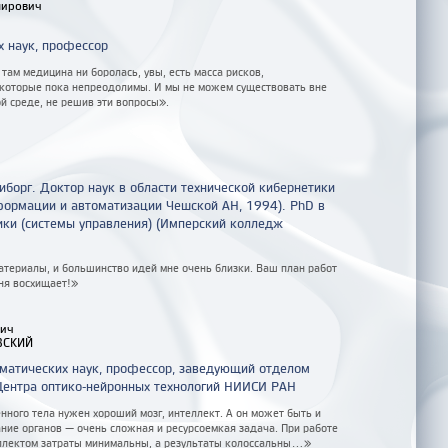
мирович
 наук, профессор
 там медицина ни боролась, увы, есть масса рисков,
 которые пока непреодолимы. И мы не можем существовать вне
й среде, не решив эти вопросы».
иборг. Доктор наук в области технической кибернетики
формации и автоматизации Чешской АН, 1994). PhD в
ики (системы управления) (Имперский колледж
атериалы, и большинство идей мне очень близки. Ваш план работ
ня восхищает!»
вич
ВСКИЙ
матических наук, профессор, заведующий отделом
ентра оптико-нейронных технологий НИИСИ РАН
нного тела нужен хороший мозг, интеллект. А он может быть и
ние органов — очень сложная и ресурсоемкая задача. При работе
ллектом затраты минимальны, а результаты колоссальны...»