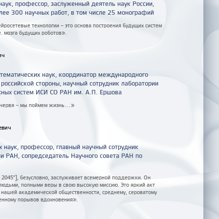
наук, профессор, заслуженный деятель наук России,
лее 300 научных работ, в том числе 25 монографий
ейросетевые технологии – это основа построения будущих систем
е. мозга будущих роботов».
ич
тематических наук, координатор международного
российской стороны, научный сотрудник лаборатории
ных систем ИСИ СО РАН им. А.П. Ершова
 червя – мы поймем жизнь...»
евич
 наук, профессор, главный научный сотрудник
и РАН, сопредседатель Научного совета РАН по
ия 2045"], безусловно, заслуживает всемерной поддержки. Он
юдьми, полными веры в свою высокую миссию. Это яркий акт
в нашей академической общественности, среднему, сероватому
енному порывов вдохновения».