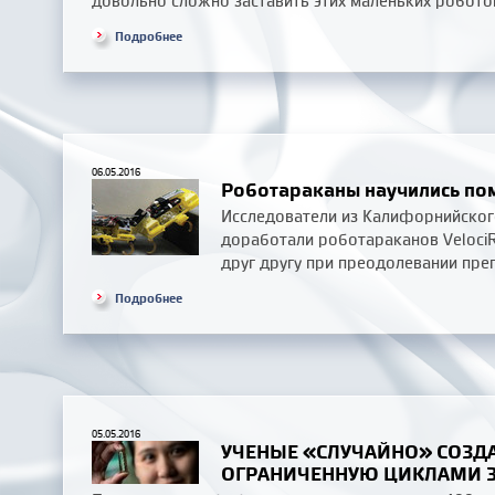
довольно сложно заставить этих маленьких робото
Подробнее
06.05.2016
Роботараканы научились пом
Исследователи из Калифорнийског
доработали роботараканов Veloci
друг другу при преодолевании преп
Подробнее
05.05.2016
УЧЕНЫЕ «СЛУЧАЙНО» СОЗДА
ОГРАНИЧЕННУЮ ЦИКЛАМИ 