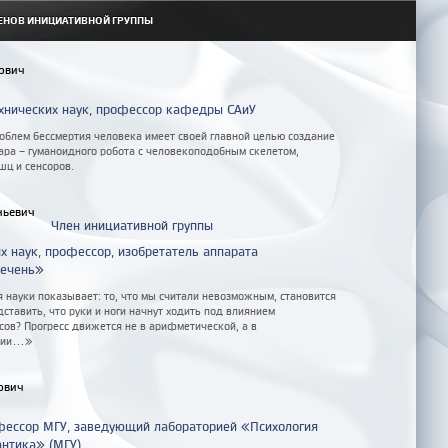
ЕНОВ ИНИЦИАТИВНОЙ ГРУППЫ
ович
хнических наук, профессор кафедры САиУ
облем бессмертия человека имеет своей главной целью создание
ара – гуманоидного робота с человекоподобным скелетом,
шц и сенсоров.
ньевич
Член инициативной группы
х наук, профессор, изобретатель аппарата
печень»
 науки показывает: то, что мы считали невозможным, становится
ставить, что руки и ноги начнут ходить под влиянием
сов? Прогресс движется не в арифметической, а в
ии...»
ович
офессор МГУ, заведующий лабораторией «Психология
антика» (МГУ)