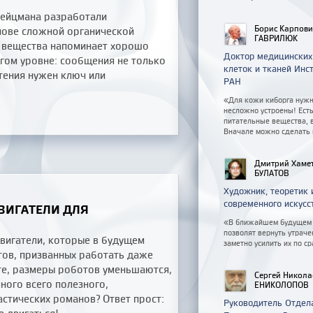
Вейцмана разработали
Борис Карпов
нове сложной органической
ГАВРИЛЮК
 вещества напоминает хорошо
Доктор медицинских
угом уровне: сообщения не только
клеток и тканей Инс
тения нужен ключ или
РАН
«Для кожи киборга нужно
несложно устроены! Есть
питательные вещества, 
Вначале можно сделать 
Дмитрий Хаме
БУЛАТОВ
Художник, теоретик 
современного искусс
ВИГАТЕЛИ ДЛЯ
«В ближайшем будущем 
позволят вернуть утрач
вигатели, которые в будущем
заметно усилить их по с
тов, призванных работать даже
сте, размеры роботов уменьшаются,
Сергей Никола
ного всего полезного,
ЕНИКОЛОПОВ
стических романов? Ответ прост:
Руководитель Отдел