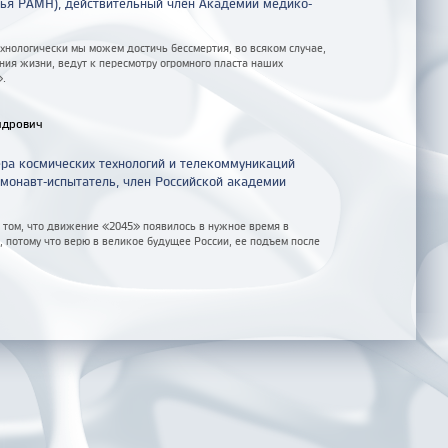
вья РАМН), действительный член Академии медико-
ехнологически мы можем достичь бессмертия, во всяком случае,
ия жизни, ведут к пересмотру огромного пласта наших
».
ндрович
ра космических технологий и телекоммуникаций
монавт-испытатель, член Российской академии
 том, что движение «2045» появилось в нужное время в
 потому что верю в великое будущее России, ее подъем после