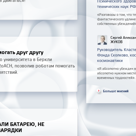
в двигаться!
Психического Здоро
технических наук РФ
«Разговоры о том, что т
фантастического удлинен
собственных убеждений
Сергей Алекса
ЖУКОВ
Руководитель Класте
огать друг другу
Фонда Сколково, кос
о университета в Беркли
космонавтики
RoACH, позволив роботам помогать
«Я абсолютно убежден в
ятствий.
абсолютно нужном месте,
временных трудностей».
Больше мнений
ЛИ БАТАРЕЮ, НЕ
ЗАРЯДКИ