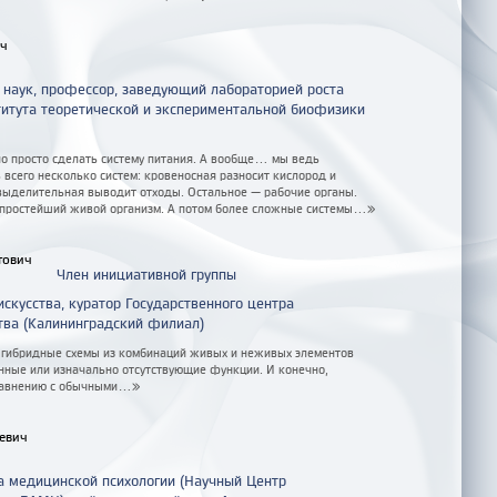
ич
 наук, профессор, заведующий лабораторией роста
титута теоретической и экспериментальной биофизики
 просто сделать систему питания. А вообще... мы ведь
 всего несколько систем: кровеносная разносит кислород и
выделительная выводит отходы. Остальное — рабочие органы.
простейший живой организм. А потом более сложные системы...»
тович
Член инициативной группы
искусства, куратор Государственного центра
тва (Калининградский филиал)
гибридные схемы из комбинаций живых и неживых элементов
енные или изначально отсутствующие функции. И конечно,
равнению с обычными...»
евич
а медицинской психологии (Научный Центр