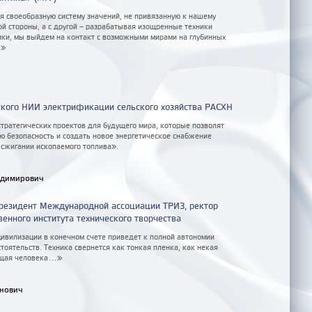
 своеобразную систему значений, не привязанную к нашему
ой стороны, а с другой – разрабатывая изощренные техники
ики, мы выйдем на контакт с возможными мирами на глубинных
.»
ского НИИ электрификации сельского хозяйства РАСХН
тратегических проектов для будущего мира, которые позволят
ю безопасность и создать новое энергетическое снабжение
 сжигании ископаемого топлива».
адимирович
президент Международной ассоциации ТРИЗ, ректор
енного института технического творчества
цивилизации в конечном счете приведет к полной автономии
тоятельств. Техника свернется как тонкая пленка, как некая
щая человека...»
анович