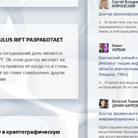
Сергей Влади
КРИЧЕВСКИЙ
Доктор философских
«...В таком теле, как бы
радиационных и прочих,
Земли, в этой враждебно
LUS RIFT РАЗРАБОТАЕТ
Кевин
УОРВИК
а сегодняшний день является
Британский учёный-к
Т. Об этом доктор мечтает на
(Институт теории ин
та привела её когда-то в стены
области электротехн
ё во главе совершенно других
Лондона, 1982)
ии.
«...Я прочел все ваши м
на ближайшие 30 лет ме
Виталий Льво
ДУНИН-БАРКО
Доктор физико-мате
нейроинформатики Ц
«Для создания искусстве
у в криптографическую
искусственным. Воссозда
над искусственным инте