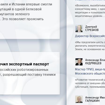
раиля и Испании впервые смогли
«Возможно, вырабатывая
утаций в одной белковой
конкретному миру, с одн
медитации и психопракт
 мутантов зеленого
медитативных уровнях..
. Это позволяет прояснить
Дмитрий
СТРЕБКОВ
Директор Всероссий
«Мы предлагаем шесть с
увеличить энергетическу
Земли, не основанное на
Александр Вл
учил экспортный паспорт
КУДРЯВЦЕВ
российских роботизированных
Мастер ТРИЗ, вице-
Московского обществ
т, разрешающий поставку техники
«Развитие технической 
человека от внешних обс
субстанция, пронизываю
Александр Ив
ГАЛУШКИН