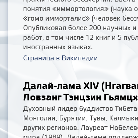
понятия «иммортология» (наука о
«гомо имморталис» (человек бесс
Опубликовал более 200 научных и
работ, в том числе 12 книг и 5 пу
иностранных языках.
Страница в Википедии
Далай-лама XIV (Нгагва
Ловзанг Тэнцзин Гьямцх
Духовный лидер буддистов Тибета
Монголии, Бурятии, Тувы, Калмыки
других регионов. Лауреат Нобеле
мира (1989). Далай-лама поддер