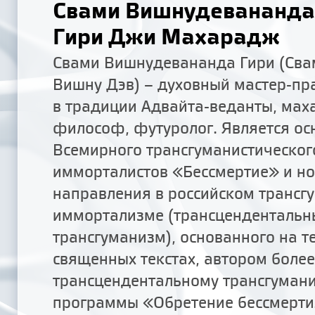
Свами Вишнудевананда
Гири Джи Махарадж
Свами Вишнудевананда Гири (Сва
Вишну Дэв) – духовный мастер-пр
в традиции Адвайта-веданты, ма
философ, футуролог. Является ос
Всемирного трансгуманистическо
имморталистов «Бессмертие» и но
направления в российском трансг
иммортализме (трансцендентальн
трансгуманизм), основанного на т
священных текстах, автором более
трансцендентальному трансгумани
программы «Обретение бессмерти