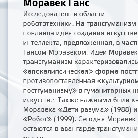
Моравек Ганс
Исследователь в области
робототехники. На трансгуманизм
повлияла идея создания искусств
интеллекта, предложенная, в част
Гансом Моравеком. Идеи Моравек
трансгуманизм характеризовались
«апокалипсическая» форма постг
противопоставленная «культурно
постгуманизму» в гуманитарных н
искусстве. Также важными были к
Моравека «Дети разума» (1988) и
«Робот» (1999). Сегодня Моравек
остаются в авангарде трансгуман
мысли.