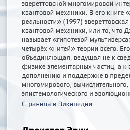
эвереттовской многомировой инт
квантовой механики. В его книге 
реальности» (1997) эвереттовская
квантовой механики, или то, что 
называет «гипотезой мультиверса»
четырёх «нитей» теории всего. Его
объединяющая, ведущая не к свед
физике элементарных частиц, а к
дополнению и поддержке в предел
многомирового, вычислительного,
эпистемологического и эволюцион
Страница в Википедии
Дрекслер Эрик