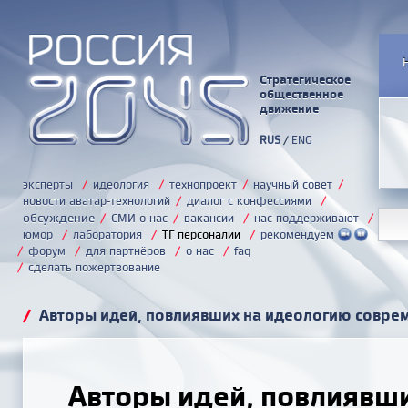
Стратегическое
общественное
движение
RUS
/
ENG
эксперты
/
идеология
/
технопроект
/
научный совет
/
новости аватар-технологий
/
диалог с конфессиями
/
обсуждение
/
СМИ о нас
/
вакансии
/
нас поддерживают
/
юмор
/
лаборатория
/
ТГ персоналии
/
рекомендуем
/
форум
/
для партнёров
/
о нас
/
faq
/
сделать пожертвование
/
Авторы идей, повлиявших на идеологию совре
Авторы идей, повлиявш