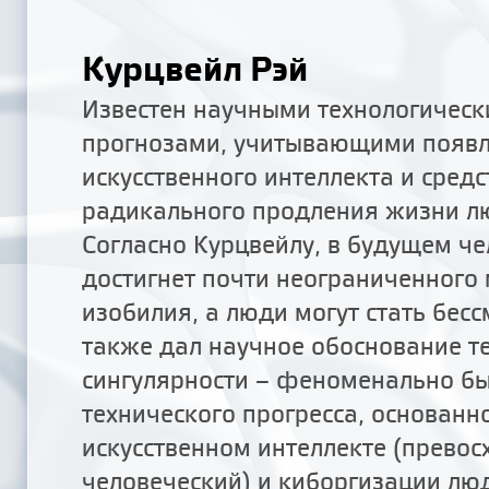
Курцвейл Рэй
Известен научными технологичес
прогнозами, учитывающими появ
искусственного интеллекта и средс
радикального продления жизни л
Согласно Курцвейлу, в будущем че
достигнет почти неограниченного
изобилия, а люди могут стать бес
также дал научное обоснование т
сингулярности – феноменально бы
технического прогресса, основан
искусственном интеллекте (прево
человеческий) и киборгизации лю