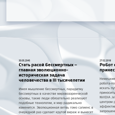
30.05.2045
27.02.2018
Стать расой бессмертных –
Робот 
главная эволюционно-
принес
историческая задача
Немецкие
человечества в III тысячелетии
робота-п
искать пу
Имея мышление бессмертных, парадигму
приносит
бессмертных в качестве мировоззренческой
NVIDIA J
основы, такие люди обязательно реализуют
центром р
подобные технологии, и мир радикально
эффективн
изменится. Эволюционная ветвь гомо сапиенс в
запрошенн
очередной раз сделает крутой вираж и вынесет