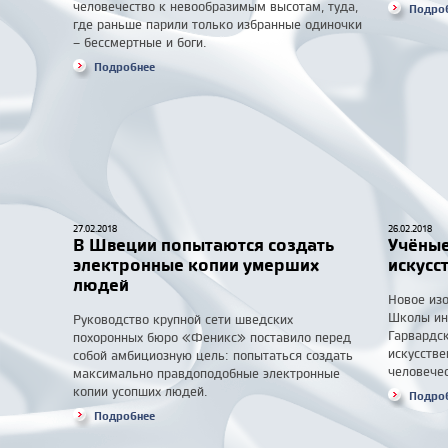
человечество к невообразимым высотам, туда,
Подро
где раньше парили только избранные одиночки
– бессмертные и боги.
Подробнее
27.02.2018
26.02.2018
В Швеции попытаются создать
Учёные
электронные копии умерших
искусс
людей
Новое изо
Школы ин
Руководство крупной сети шведских
Гарвардс
похоронных бюро «Феникс» поставило перед
искусстве
собой амбициозную цель: попытаться создать
человечес
максимально правдоподобные электронные
копии усопших людей.
Подро
Подробнее