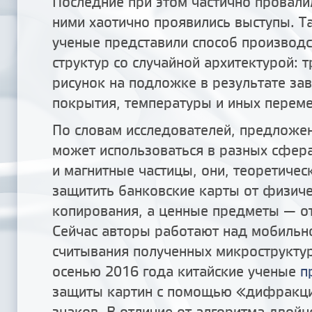
Последние при этом частично провали
ними хаотично проявились выступы. 
ученые представили способ производ
структур со случайной архитектурой: 
рисунок на подложке в результате зав
покрытия, температуры и иных перем
По словам исследователей, предложен
может использоваться в разных сфера
и магнитные частицы, они, теоретичес
защитить банковские карты от физич
копирования, а ценные предметы — о
Сейчас авторы работают над мобильн
считывания полученных микрострукту
осенью 2016 года китайские ученые
п
защиты картин с помощью «дифракц
знаков. В отличие от алгоритма двойн