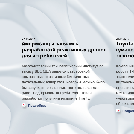
27.11.2017
21.11.2017
Американцы занялись
Toyota
разработкой реактивных дронов
гумано
для истребителей
экзоск
Массачусетский технологический институт по
Компания
заказу ВВС США занялся разработкой
робота T
компактных реактивных беспилотных
экзоскел
летательных аппаратов, которые можно было
виртуальн
бы запускать со стандартного подвеса для
оператор
ракет под крылом истребителя. Новая
месте или
разработка получила название Firefly.
чувствова
объектам
Подробнее
Подро