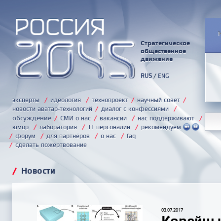
Стратегическое
общественное
движение
RUS
/
ENG
эксперты
/
идеология
/
технопроект
/
научный совет
/
новости аватар-технологий
/
диалог с конфессиями
/
обсуждение
/
СМИ о нас
/
вакансии
/
нас поддерживают
/
юмор
/
лаборатория
/
ТГ персоналии
/
рекомендуем
/
форум
/
для партнёров
/
о нас
/
faq
/
сделать пожертвование
/
Новости
03.07.2017
Корейцы