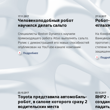
17.11.2017
27.10.2017
Человекоподобный робот
Робот-
научился делать сальто
«глаз»
Специалисты Boston Dynamics научили
На Конфе
прямоходящего робота Atlas выполнять сальто.
Ванкувер
Ролик с демонстрацией его новых способностей
прототип 
опубликован на YouTube-канале компании.
степени п
защищенны
Подробнее
Подро
03.10.2017
03.10.2017
Toyota представила автомобиль-
RHP2 -
робот, в салоне которого сразу 2
создан
водительских места
падать