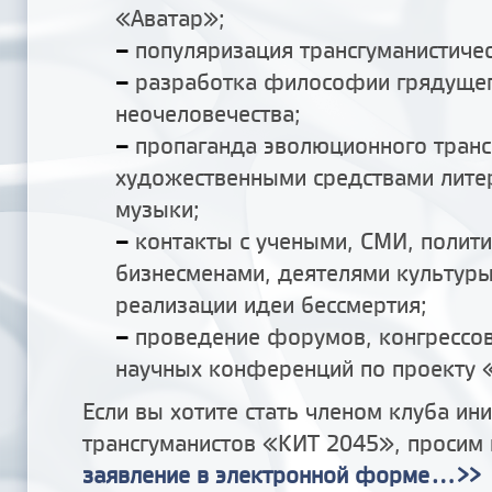
«Аватар»;
–
популяризация трансгуманистиче
–
разработка философии грядуще
неочеловечества;
–
пропаганда эволюционного тран
художественными средствами лите
музыки;
–
контакты с учеными, СМИ, полит
бизнесменами, деятелями культуры
реализации идеи бессмертия;
–
проведение форумов, конгрессов
научных конференций по проекту 
Если вы хотите стать членом клуба ин
трансгуманистов «КИТ 2045», просим 
заявление в электронной форме...>>