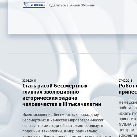
Поделиться в Живом Журнале
30.05.2045
27.02.2018
Стать расой бессмертных –
Робот 
главная эволюционно-
принес
историческая задача
Немецкие
человечества в III тысячелетии
робота-п
искать пу
Имея мышление бессмертных, парадигму
приносит
бессмертных в качестве мировоззренческой
NVIDIA J
основы, такие люди обязательно реализуют
центром р
подобные технологии, и мир радикально
эффективн
изменится. Эволюционная ветвь гомо сапиенс в