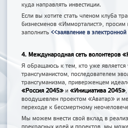
куда направлять инвестиции.
Если вы хотите стать членом клуба тр
бизнесменов «Имморталист», просим 
заполнить
<<заявление в электронной
4. Международная сеть волонтеров «
Я обращаюсь к тем, кто уже являетс
трансгуманистом, последователем эв
трансгуманизма, приверженцем идеа
«Россия 2045»
и
«Инициатива 2045»
,
воодушевлен проектом «Аватар» и ме
переходе к бессмертному неочеловече
Мы можем внести свой вклад в реали
прекрасных идей и проектов, мы мож