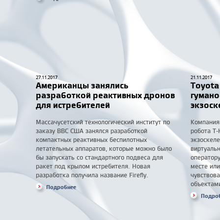
27.11.2017
21.11.2017
Американцы занялись
Toyota
разработкой реактивных дронов
гумано
для истребителей
экзоск
Массачусетский технологический институт по
Компания
заказу ВВС США занялся разработкой
робота T
компактных реактивных беспилотных
экзоскел
летательных аппаратов, которые можно было
виртуальн
бы запускать со стандартного подвеса для
оператор
ракет под крылом истребителя. Новая
месте или
разработка получила название Firefly.
чувствова
объектам
Подробнее
Подро