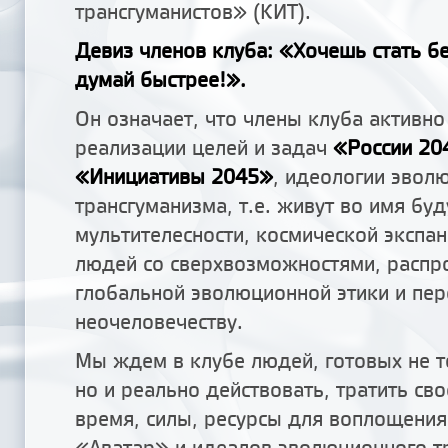
трансгуманистов» (КИТ).
Девиз членов клуба: «Хочешь стать б
думай быстрее!».
Он означает, что члены клуба активно
реализации целей и задач
«России 20
«Инициативы 2045»
, идеологии эвол
трансгуманизма, т.е. живут во имя бу
мультителесности, космической экспан
людей со сверхвозможностями, распр
глобальной эволюционной этики и пер
неочеловечеству.
Мы ждем в клубе людей, готовых не т
но и реально действовать, тратить св
время, силы, ресурсы для воплощения
«Аватар» и идеалов эволюционного т