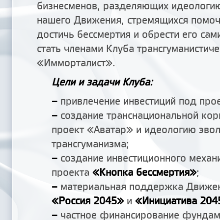
бизнесменов, разделяющих идеологи
нашего Движения, стремящихся помоч
достичь бессмертия и обрести его са
стать членами Клуба трансгуманистич
«Имморталист».
Цели и задачи Клуба:
–
привлечение инвестиций под про
–
создание транснациональной кор
проект «Аватар» и идеологию эво
трансгуманизма;
–
создание инвестиционного механ
проекта
«Кнопка бессмертия»
;
–
материальная поддержка Движе
«Россия 2045»
и
«Инициатива 204
–
частное финансирование фунда