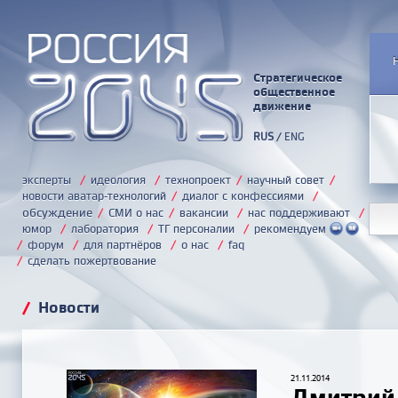
Стратегическое
общественное
движение
RUS
/
ENG
эксперты
/
идеология
/
технопроект
/
научный совет
/
новости аватар-технологий
/
диалог с конфессиями
/
обсуждение
/
СМИ о нас
/
вакансии
/
нас поддерживают
/
юмор
/
лаборатория
/
ТГ персоналии
/
рекомендуем
/
форум
/
для партнёров
/
о нас
/
faq
/
сделать пожертвование
/
Новости
21.11.2014
Дмитрий