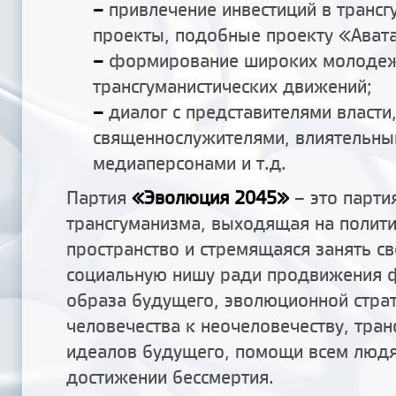
–
привлечение инвестиций в трансг
проекты, подобные проекту «Ават
–
формирование широких молоде
трансгуманистических движений;
–
диалог с представителями власти
священнослужителями, влиятельн
медиаперсонами и т.д.
Партия
«Эволюция 2045»
– это парти
трансгуманизма, выходящая на полит
пространство и стремящаяся занять с
социальную нишу ради продвижения ф
образа будущего, эволюционной страт
человечества к неочеловечеству, тран
идеалов будущего, помощи всем люд
достижении бессмертия.