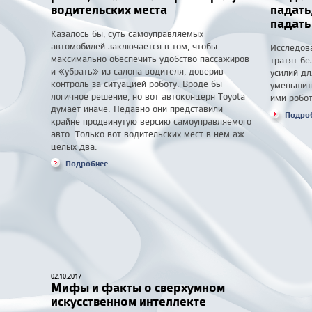
водительских места
падать
падать
Казалось бы, суть самоуправляемых
автомобилей заключается в том, чтобы
Исследов
максимально обеспечить удобство пассажиров
тратят бе
и «убрать» из салона водителя, доверив
усилий дл
контроль за ситуацией роботу. Вроде бы
уменьшит
логичное решение, но вот автоконцерн Toyota
ими робот
думает иначе. Недавно они представили
Подро
крайне продвинутую версию самоуправляемого
авто. Только вот водительских мест в нем аж
целых два.
Подробнее
02.10.2017
Мифы и факты о сверхумном
искусственном интеллекте