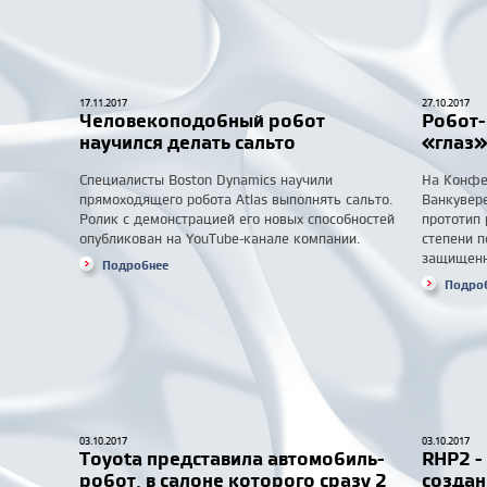
17.11.2017
27.10.2017
Человекоподобный робот
Робот-
научился делать сальто
«глаз»
Специалисты Boston Dynamics научили
На Конфе
прямоходящего робота Atlas выполнять сальто.
Ванкувер
Ролик с демонстрацией его новых способностей
прототип 
опубликован на YouTube-канале компании.
степени п
защищенны
Подробнее
Подро
03.10.2017
03.10.2017
Toyota представила автомобиль-
RHP2 -
робот, в салоне которого сразу 2
создан