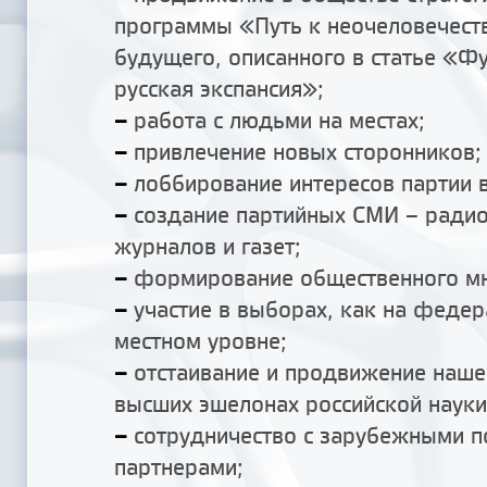
программы «Путь к неочеловечест
будущего, описанного в статье «Ф
русская экспансия»;
–
работа с людьми на местах;
–
привлечение новых сторонников;
–
лоббирование интересов партии в
–
создание партийных СМИ – радио
журналов и газет;
–
формирование общественного мн
–
участие в выборах, как на федер
местном уровне;
–
отстаивание и продвижение наше
высших эшелонах российской науки
–
сотрудничество с зарубежными п
партнерами;