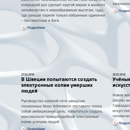
запрошенн
очередной раз сделает крутой вираж и вынесет
человечество к невообразимым высотам, туда,
Подро
где раньше парили только избранные одиночки
– бессмертные и боги.
Подробнее
27.02.2018
26.02.2018
В Швеции попытаются создать
Учёные
электронные копии умерших
искусс
людей
Новое изо
Школы ин
Руководство крупной сети шведских
Гарвардс
похоронных бюро «Феникс» поставило перед
искусстве
собой амбициозную цель: попытаться создать
человечес
максимально правдоподобные электронные
копии усопших людей.
Подро
Подробнее